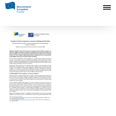
Accueil
>
Construire l'Europe
>
Accordons
à l’Union européenne la couverture médiatique
qu’elle mérite
>
ici
ici