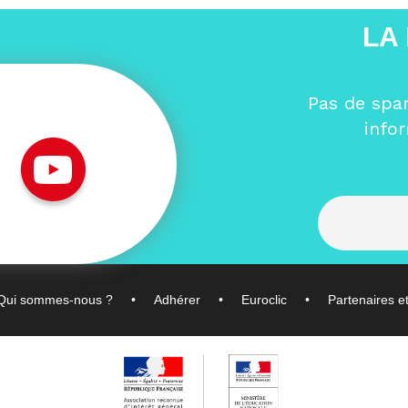
LA
Pas de spa
info
Qui sommes-nous ?
Adhérer
Euroclic
Partenaires e