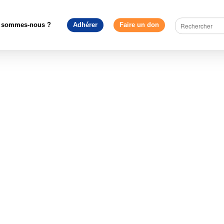
ment Européen - France
>
Les Présidents du Mouvement Europée
1949
>
René COURTIN, French Views on European Union
 sommes-nous ?
Adhérer
Faire un don
Views on European Union