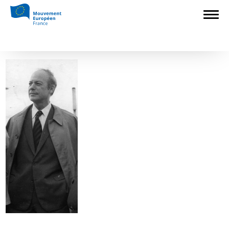
Accueil
>
Mouvement Européen - France
>
Les Présidents du Mouvement Européen-
France depuis 1949
>
pierre-sudreau
pierre-sudreau