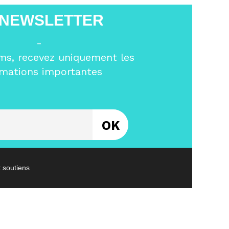
 NEWSLETTER
-
ms, recevez uniquement les
rmations importantes
Entrez votre email
t soutiens