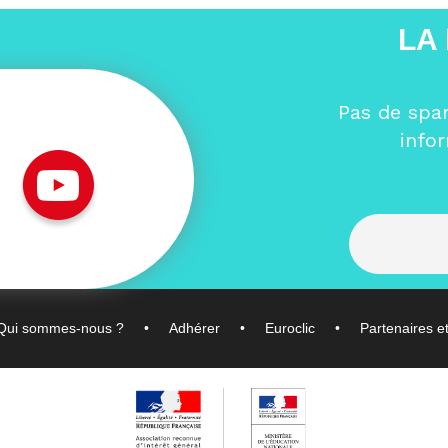
LA
Pas de spa
info
Qui sommes-nous ?
Adhérer
Euroclic
Partenaires e