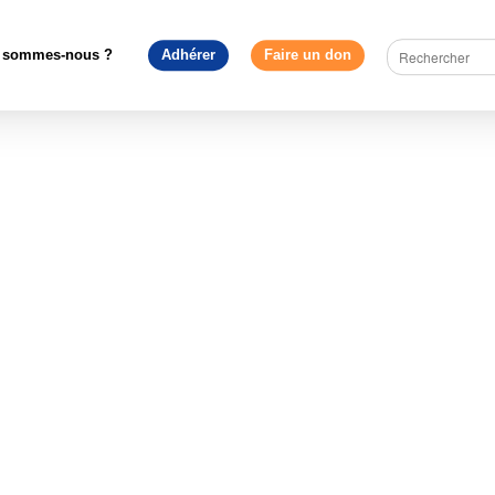
ment Européen - France
>
Les Présidents du Mouvement Europée
1949
>
moscovici
 sommes-nous ?
Adhérer
Faire un don