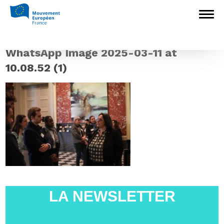
Accueil
>
Europédagogie
>
Les Formations
Civiques et Citoyennes du Mouvement
Européen – France : L’Europe, c’est toi !
>
WhatsApp Image 2025-03-11 at 10.08.52 (1)
WhatsApp Image 2025-03-11 at
10.08.52 (1)
LA NEWSLETTER