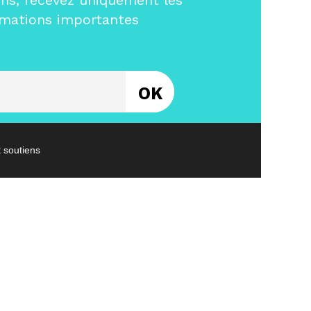
ms, recevez uniquement les
rmations importantes
Entrez votre email
t soutiens