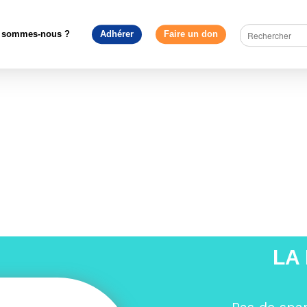
ope en débat
>
« les extrêmes en Europe sont totalement opposés
sur Sud Radio
>
Sud Radio
 sommes-nous ?
Adhérer
Faire un don
LA