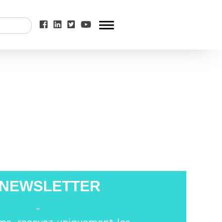
 » Jérôme Quéré
 NEWSLETTER
-