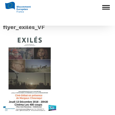
Accueil
>
L'Europe en débat
>
Les Exilés :
ciné-débat à l’initiative du Mouvement
Européen – Vienne à Chatellerault (86)
>
flyer_exilés_VF
flyer_exilés_VF