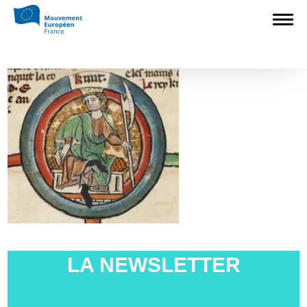
Accueil
>
Europédagogie
>
Les européens
#3 – Knut le Grand
>
knut twitter
knut twitter
LA NEWSLETTER