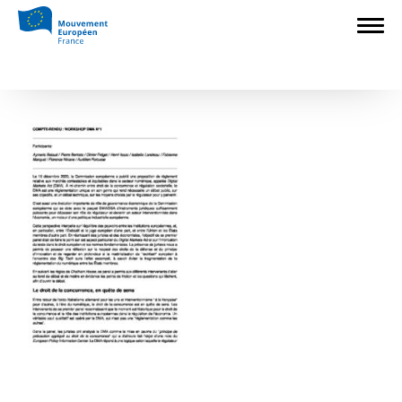
Accueil
>
L'Europe en débat
>
Les ateliers
du Digital Markets Act (DMA)
>
Atelier
DMA 1 (1)-converted
Atelier DMA 1 (1)-converted