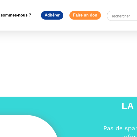
pe en débat
>
L’entrée en fonction de la nouvelle Commission eur
par Yves Bertoncini sur RTS
>
Commission E afp
 sommes-nous ?
Adhérer
Faire un don
LA
Pas de spa
info