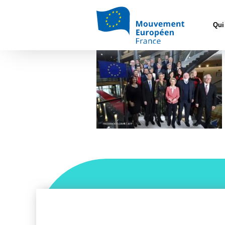
Accueil
>
L'Euro
Qui
Commission E afp