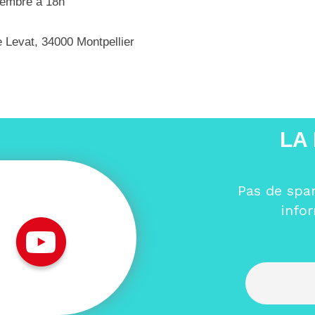
vembre à 18h
e Levat, 34000 Montpellier
LA
Pas de spa
info