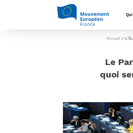
Qui
Accueil
>
L'E
Le Par
quoi se