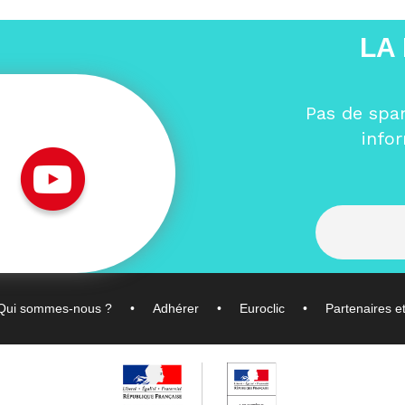
LA
Pas de spa
info
Qui sommes-nous ?
Adhérer
Euroclic
Partenaires e