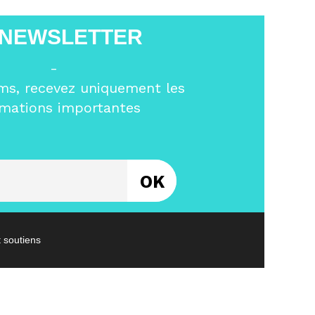
 NEWSLETTER
-
ms, recevez uniquement les
rmations importantes
Entrez votre email
t soutiens