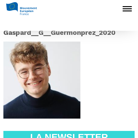
Accueil
>
L'Europe en débat
>
Le
Mouvement Européen collabore avec Gaspard
G pour interroger les candidats
>
Gaspard__G__Guermonprez_2020
Gaspard__G__Guermonprez_2020
LA NEWSLETTER