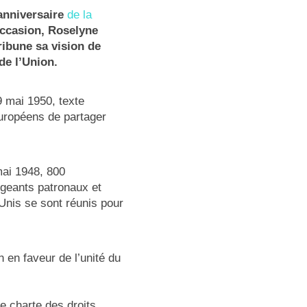
anniversaire
de la
occasion, Roselyne
ribune sa vision de
de l’Union.
 mai 1950, texte
européens de partager
mai 1948, 800
igeants patronaux et
Unis se sont réunis pour
 en faveur de l’unité du
e charte des droits