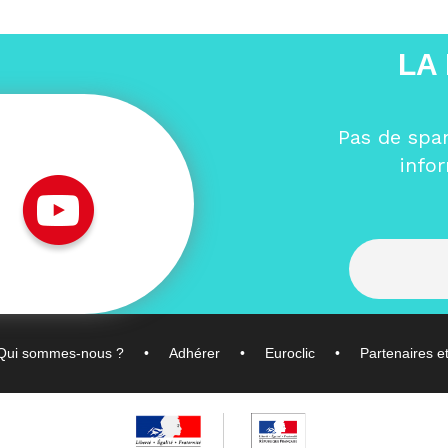
LA
Pas de spa
info
Qui sommes-nous ?
Adhérer
Euroclic
Partenaires e