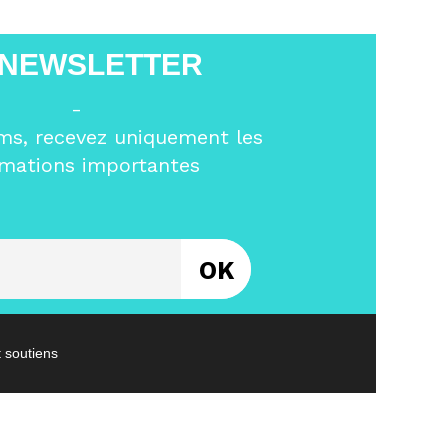
 NEWSLETTER
-
ms, recevez uniquement les
rmations importantes
Entrez votre email
t soutiens