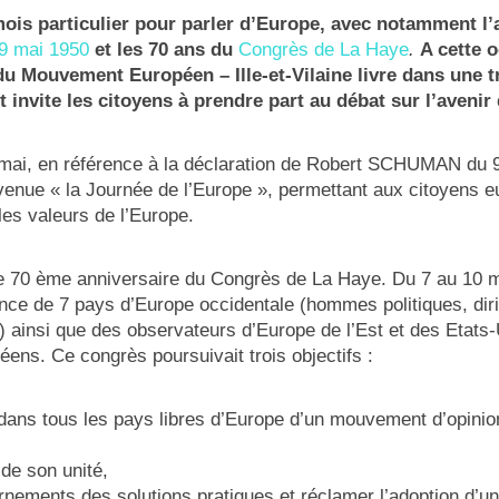
ois particulier pour parler d’Europe, avec notamment l’
9 mai 1950
et les 70 ans du
Congrès de La Haye
.
A cette 
du Mouvement Européen – Ille-et-Vilaine livre dans une t
t invite les citoyens à prendre part au débat sur l’avenir 
mai, en référence à la déclaration de Robert SCHUMAN du 9
evenue « la Journée de l’Europe », permettant aux citoyens 
es valeurs de l’Europe.
le 70 ème anniversaire du Congrès de La Haye. Du 7 au 10 
nce de 7 pays d’Europe occidentale (hommes politiques, dir
 ainsi que des observateurs d’Europe de l’Est et des Etats-
ens. Ce congrès poursuivait trois objectifs :
 dans tous les pays libres d’Europe d’un mouvement d’opinion
de son unité,
nements des solutions pratiques et réclamer l’adoption d’un