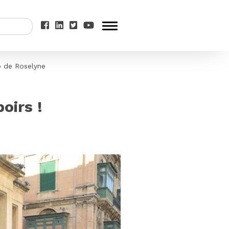
to de Roselyne
oirs !
s