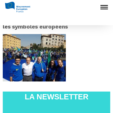
Accueil
>
Archives
>
Monsieur le Président,
signez la déclaration européenne sur les
symboles de l’UE !
>
les symboles
européens
les symboles européens
LA NEWSLETTER