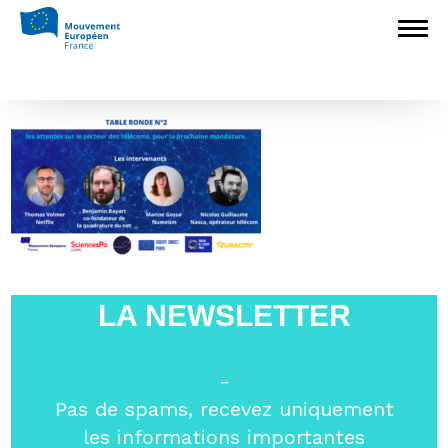
Accueil
>
L'Europe en débat
>
L’avenir des
télécoms en Europe
>
Capture d’écran
2023-05-10 à 15.53.55
Capture d’écran 2023-05-10 à 15.53.55
LA NEWSLETTER
-
Pas de spams, recevez uniquement
les informations importantes