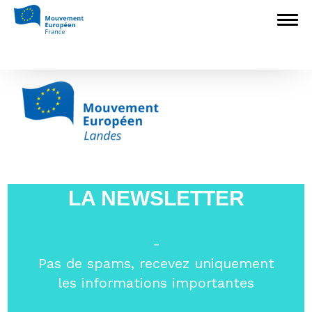
Accueil
>
Sections locales
>
Landes
>
Mouvement Européen – Landes
Mouvement Européen – Landes
LA NEWSLETTER
-
Pas de spams, recevez uniquement
les informations importantes