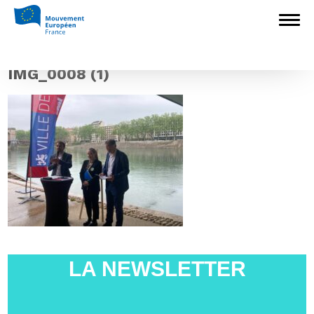
Accueil
>
Construire l'Europe
>
Label Ville
Européenne : Valoriser l’engagement et
stimuler la démocratie européenne au local
>
IMG_0008 (1)
IMG_0008 (1)
LA NEWSLETTER