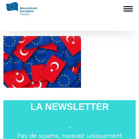
Accueil
>
Europédagogie
>
La Turquie et
l’Europe, Yves Bertoncini en conférence à
Sciences Po
>
Europe Turquie
Europe Turquie
LA NEWSLETTER
-
Pas de spams, recevez uniquement