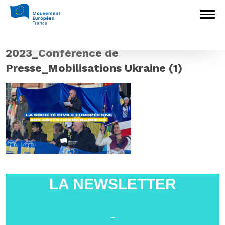
Accueil
>
Construire l'Europe
>
La société
civile européenne reste mobilisée pour les
Ukrainiens !
>
2023_Conférence de
Presse_Mobilisations Ukraine (1)
2023_Conférence de
Presse_Mobilisations Ukraine (1)
LA NEWSLETTER
-