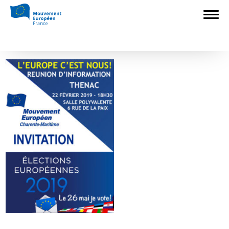
Accueil
>
L'Europe en débat
>
La section
de Charente-Maritime vous donne rendez-
vous à Thénac
>
Visuel MEF17_THENAC
Visuel MEF17_THENAC