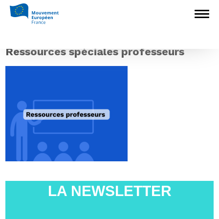
Accueil
>
Non classé
>
Kit pédagogique –
concours scolaire « Unie dans la
citoyenneté »
>
Ressources spéciales
professeurs
Ressources spéciales professeurs
LA NEWSLETTER