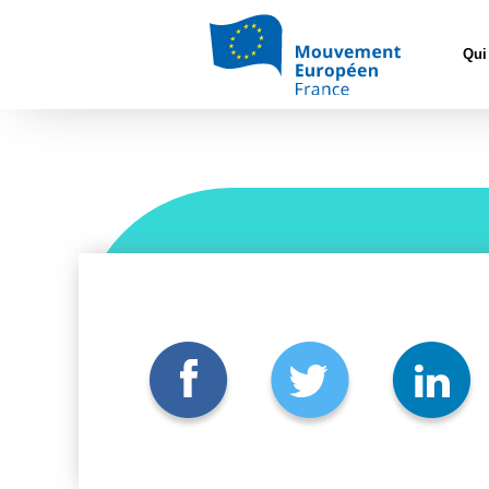
Accueil
>
Qui
IMG_7138