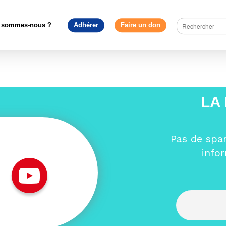
Construire l'Europe
>
Retour sur la journée de bonnes pratiques du 
européenne
>
IMG_7138
 sommes-nous ?
Adhérer
Faire un don
LA
Pas de spa
info