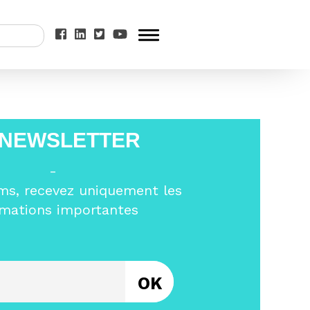
Label Ville
 NEWSLETTER
-
ms, recevez uniquement les
rmations importantes
Entrez votre email