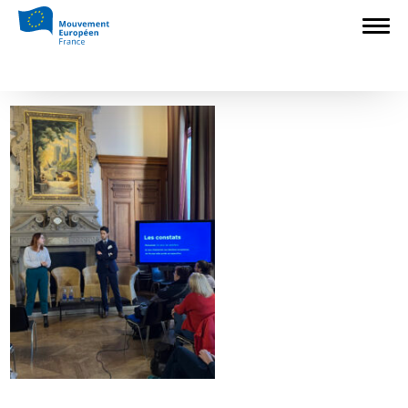
Accueil
>
Construire l'Europe
>
Retour sur
la journée de bonnes pratiques du Label Ville
européenne
>
IMG_7122
IMG_7122