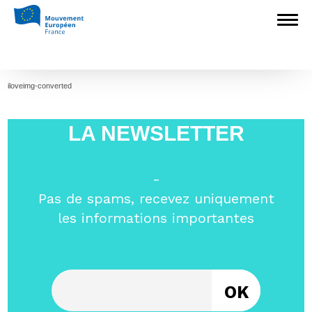
Accueil
>
Construire l'Europe
>
Retour sur
la journée de bonnes pratiques du Label Ville
européenne
>
iloveimg-converted
iloveimg-converted
iloveimg-converted
LA NEWSLETTER
-
Pas de spams, recevez uniquement
les informations importantes
Entrez votre email