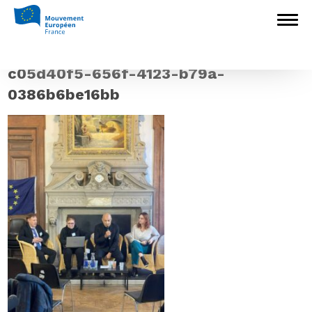
Accueil
>
Construire l'Europe
>
Retour sur
la journée de bonnes pratiques du Label Ville
européenne
>
c05d40f5-656f-4123-
b79a-0386b6be16bb
c05d40f5-656f-4123-b79a-
0386b6be16bb