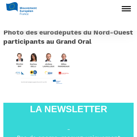
Accueil
>
L'Europe en débat
>
Grand Oral
des Eurodéputés à Rouen le 23 mars
>
Photo des eurodéputés du Nord-Ouest
participants au Grand Oral
Photo des eurodéputés du Nord-Ouest
participants au Grand Oral
LA NEWSLETTER
-