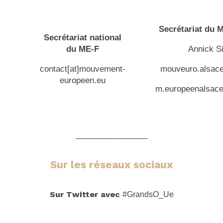
Secrétariat du 
Secrétariat national
du ME-F
Annick Si
contact[at]mouvement-
mouveuro.alsac
europeen.eu
m.europeenalsac
________________
Sur les réseaux sociaux
Sur Twitter avec
#GrandsO_Ue
________________