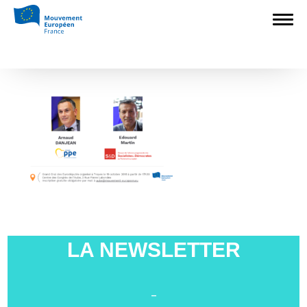
Accueil
>
L'Europe en débat
>
Grand Oral
des Eurodéputés à Troyes le 19 octobre
>
Image pour site
Image pour site
LA NEWSLETTER
-