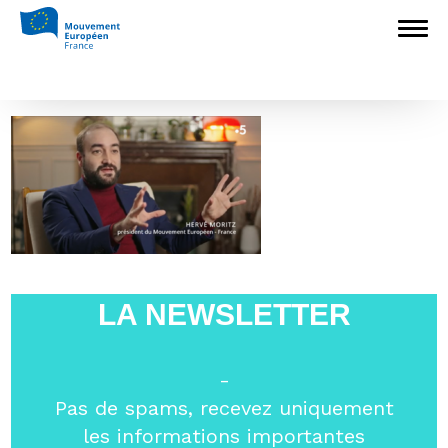
Accueil
>
Construire l'Europe
>
Giscard et
l’Europe, chronique d’un rêve inachevé
>
Capture d’écran 2025-05-12 113135
Capture d’écran 2025-05-12 113135
LA NEWSLETTER
-
Pas de spams, recevez uniquement
les informations importantes