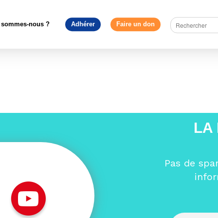
Accueil
>
Sections locales
>
Gironde
>
MEF33
 sommes-nous ?
Adhérer
Faire un don
LA
Pas de spa
info