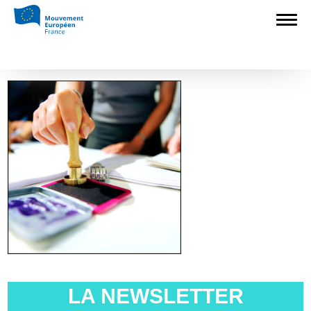
Accueil
>
Europédagogie
>
Focus sur les
modes de scrutin aux élections
européennes
>
élection européenne
élection européenne
LA NEWSLETTER