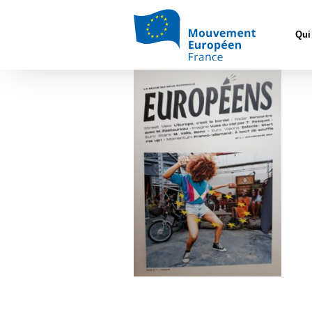
Accueil
>
L
Qui
20190219_114458