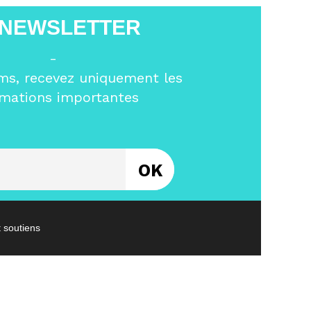
 NEWSLETTER
-
ms, recevez uniquement les
rmations importantes
Entrez votre email
t soutiens