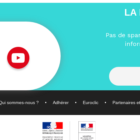
LA
Pas de spa
info
Qui sommes-nous ?
Adhérer
Euroclic
Partenaires e