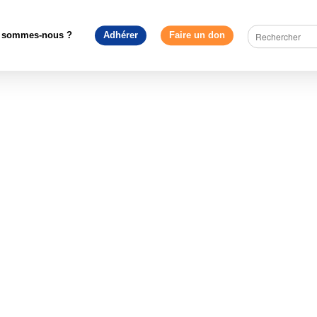
'Europe en débat
>
Européens : la nouvelle revue des acteurs de l
20190219_114458
 sommes-nous ?
Adhérer
Faire un don