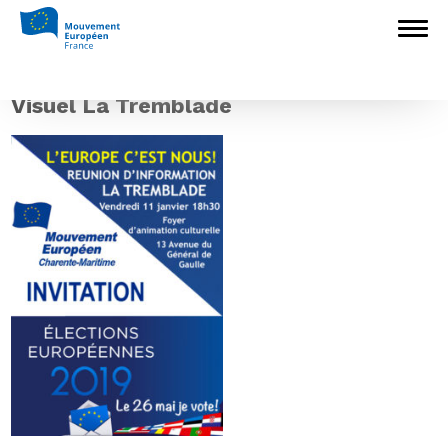
Accueil
>
L'Europe en débat
>
Européennes 2019 : Réunion publique
« L’Europe c’est nous! » à La Tremblade le
vendredi 11 janvier
>
Visuel La Tremblade
Visuel La Tremblade