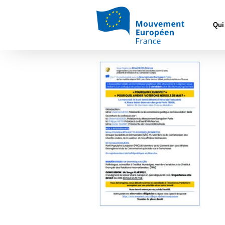
Accueil
>
L'Eu
Pourquoi l’Europe
Qui
-Flyer_2019_B’nai B’rit