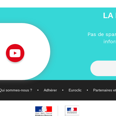
LA
Pas de spa
info
Qui sommes-nous ?
Adhérer
Euroclic
Partenaires e