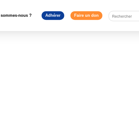
rope en débat
>
Européennes 2019 : débat avec les candidats le 10 
 ? Pour quel avenir voterons-nous le 26 mai ? »
>
-Flyer_2019_B’n
FINAL +-4
 sommes-nous ?
Adhérer
Faire un don
h_V 19 03 FINAL +-4