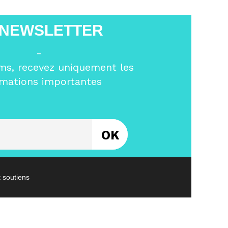
 NEWSLETTER
-
ms, recevez uniquement les
rmations importantes
Entrez votre email
t soutiens