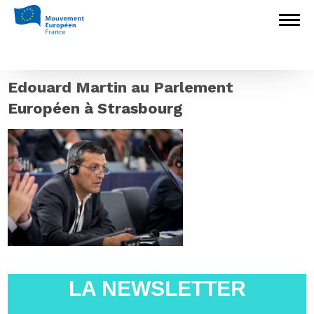
Accueil
>
L'Europe en débat
>
Une Europe
sociale est-elle possible ? Edouard Martin à
Charleville-Mézières le 24 mai
>
Edouard
Martin au Parlement Européen à
Strasbourg
Edouard Martin au Parlement
Européen à Strasbourg
LA NEWSLETTER