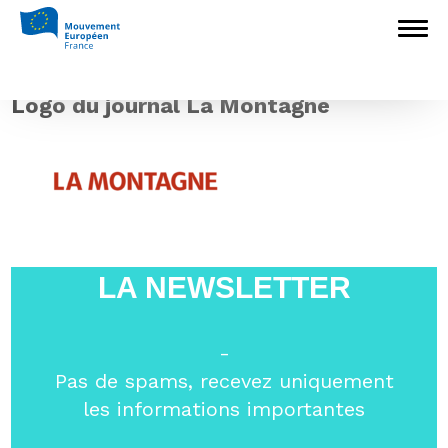
Accueil
>
L'Europe en débat
>
Europe en
Auvergne : une année 2018 pour poursuivre la
dynamique
>
Logo du journal La
Montagne
Logo du journal La Montagne
LA NEWSLETTER
-
Pas de spams, recevez uniquement
les informations importantes