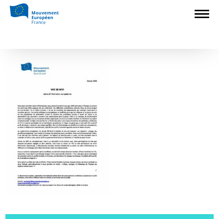
Accueil
>
Sections locales
>
Eure-et-
Loir
>
2024-02 MEF28 INFO
2024-02 MEF28 INFO