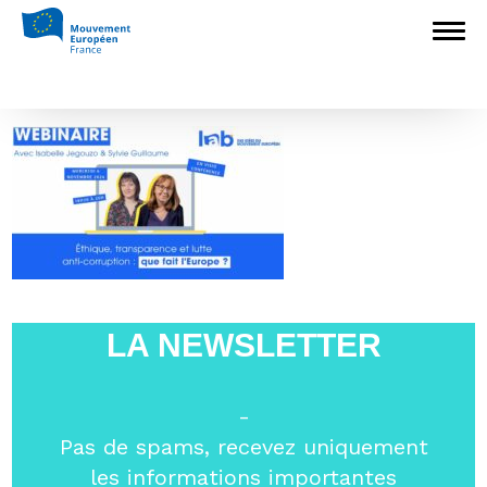
Accueil
>
Construire l'Europe
>
Ethique,
transparence, lutte anti-corruption : que fait
l’Europe ?
>
En-tête (1)
En-tête (1)
LA NEWSLETTER
-
Pas de spams, recevez uniquement
les informations importantes