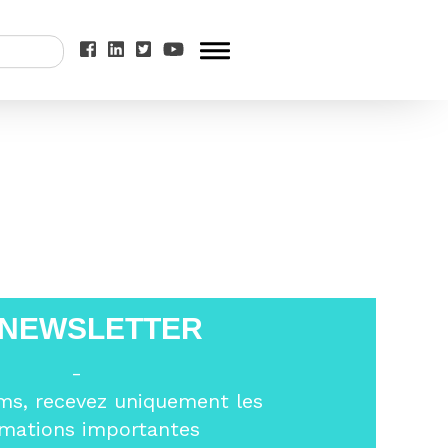
rançais sont dans
 NEWSLETTER
-
ms, recevez uniquement les
rmations importantes