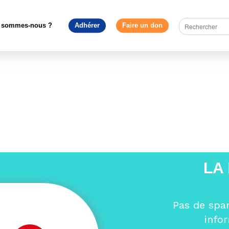
pe en débat
>
Enquête : À 6 mois des élections européennes, les F
le brouillard – Réagissons !
>
Design sans titre (1)
 sommes-nous ?
Adhérer
Faire un don
LA
Pas de spa
info