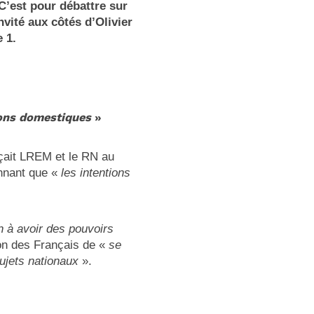
 C’est pour débattre sur
vité aux côtés d’Olivier
pe 1.
ions domestiques
»
çait LREM et le RN au
onnant que «
les intentions
n à avoir des pouvoirs
ion des Français de «
se
ujets nationaux
».