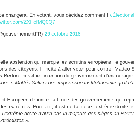
ope changera. En votant, vous décidez comment !
#Élection
twitter.com/ZXHofMQ0Q7
@gouvernementFR)
26 octobre 2018
onnelle abstention qui marque les scrutins européens, le gouv
ions des citoyens. Il incite à aller voter pour contrer Matteo 
es Bertoncini salue l’intention du gouvernement d’encourager l
onne a Mattéo Salvini une importance institutionnelle qu’il n’
t Européen dénonce l’attitude des gouvernements qui repre
es extrêmes. Pourtant, il est certain que l’extrême droite n
« l’extrême droite n’aura pas la majorité des sièges au Parle
 extrémistes
».