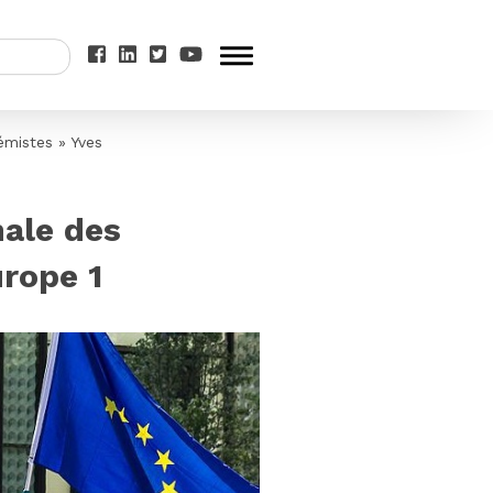
rémistes » Yves
nale des
urope 1