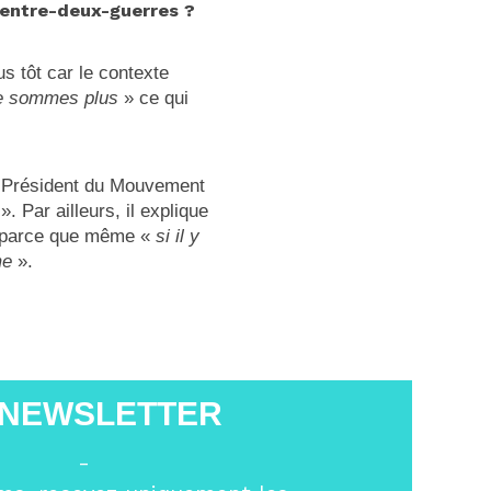
l’entre-deux-guerres ?
us tôt car le contexte
le sommes plus
» ce qui
le Président du Mouvement
». Par ailleurs, il explique
n, parce que même «
si il y
me
».
 NEWSLETTER
-