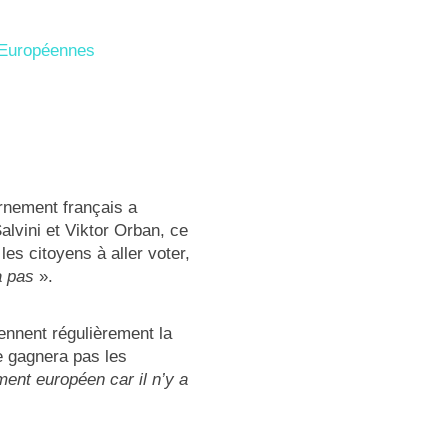
sEuropéennes
ernement français a
Salvini et Viktor Orban, ce
es citoyens à aller voter,
a pas
».
nnent régulièrement la
e gagnera pas les
ment européen car il n’y a