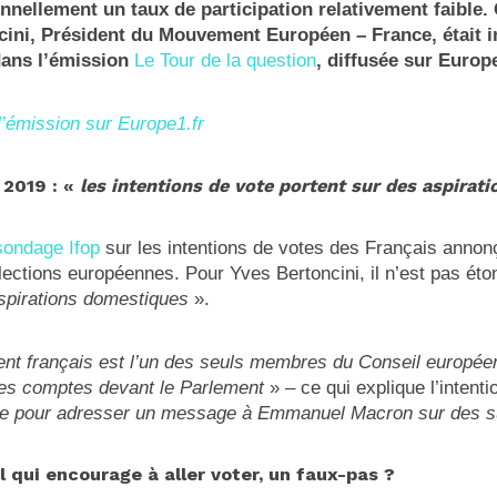
onnellement un taux de participation relativement faible.
cini, Président du Mouvement Européen – France, était in
dans l’émission
Le Tour de la question
, diffusée sur Euro
l’émission sur Europe1.fr
 2019 : «
les intentions de vote portent sur des aspirat
sondage Ifop
sur les intentions de votes des Français annon
lections européennes. Pour Yves Bertoncini, il n’est pas ét
aspirations domestiques
».
ent français est l’un des seuls membres du Conseil europée
des comptes devant le Parlement
» – ce qui explique l’intent
ote pour adresser un message à Emmanuel Macron sur des s
 qui encourage à aller voter, un faux-pas ?