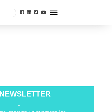
ibune-Euractiv-
 NEWSLETTER
-