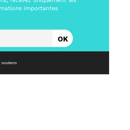
ms, recevez uniquement les
rmations importantes
Entrez votre email
t soutiens