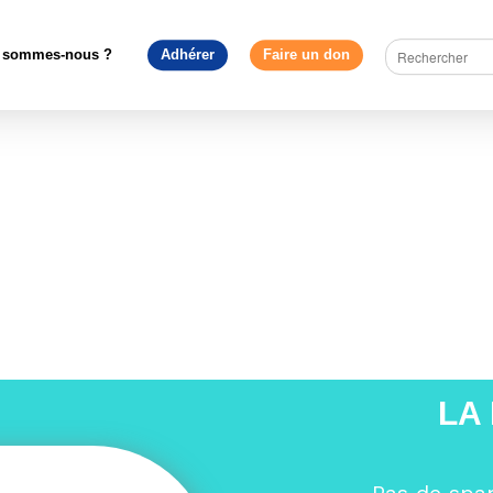
ves
>
Elections européennes, attention à la marche arrière !
>
Tr
Eurocirco1
 sommes-nous ?
Adhérer
Faire un don
irco1
LA