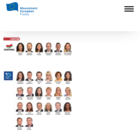
Accueil
>
Non classé
>
Election de la
Commission européenne : qui a voté quoi ?
>
Screenshot 2019-11-29 at 12.58.27
Screenshot 2019-11-29 at 12.58.27