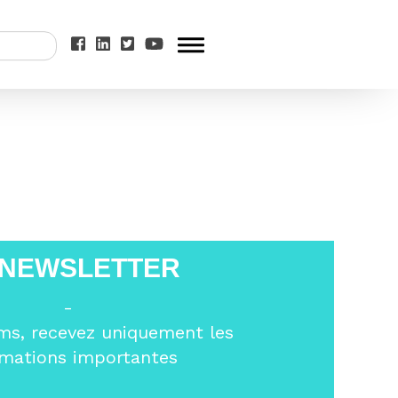
en-France »
>
 NEWSLETTER
-
ms, recevez uniquement les
rmations importantes