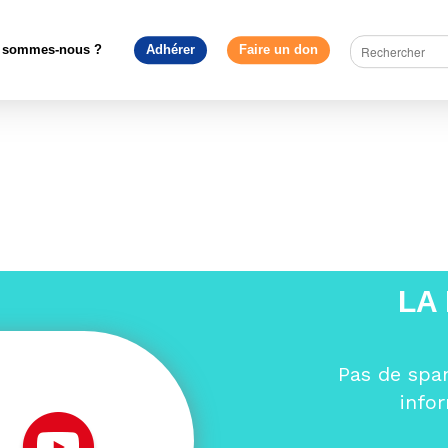
es
>
« Dessiner l’Europe de 2025 : le projet du Mouvement Europé
Illustration dessiner l’Europe de 2025
 sommes-nous ?
Adhérer
Faire un don
’Europe de 2025
LA
Pas de spa
info