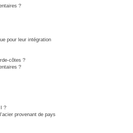
entaires ?
ue pour leur intégration
arde-côtes ?
entaires ?
I ?
l’acier provenant de pays