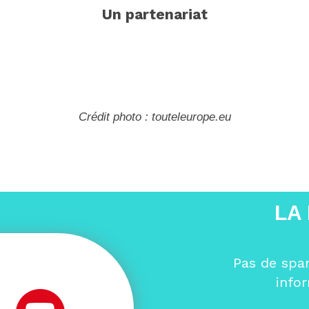
Un partenariat
Crédit photo : touteleurope.eu
LA
Pas de spa
info