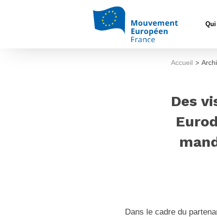
Qui
Accueil
>
Arch
Des vi
Eurod
mand
Dans le cadre du partena