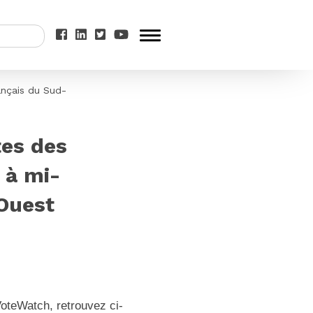
ançais du Sud-
tes des
 à mi-
Ouest
oteWatch, retrouvez ci-