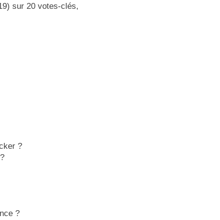
) sur 20 votes-clés,
cker ?
 ?
ance ?