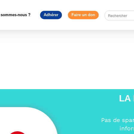
ruire l'Europe
>
Des majorités à l’européenne au Parlement françai
Yves (6)
 sommes-nous ?
Adhérer
Faire un don
LA
Pas de spa
info