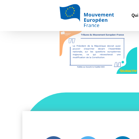
Accueil
>
Const
Qui
Citations Yves (6)