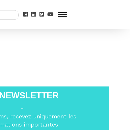
s
>
Citations
 NEWSLETTER
-
ms, recevez uniquement les
rmations importantes