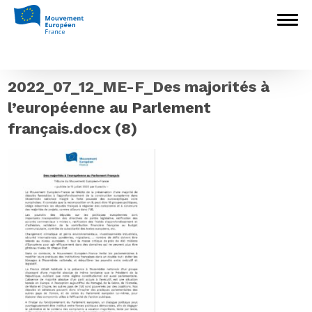
Accueil
>
Construire l'Europe
>
Des
majorités à l’européenne au Parlement
français
>
2022_07_12_ME-F_Des
majorités à l’européenne au Parlement
français.docx (8)
2022_07_12_ME-F_Des majorités à
l’européenne au Parlement
français.docx (8)