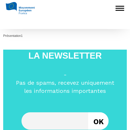
Accueil
>
L'Europe en débat
>
Découvrez
le Rapport d’activité 2018 du Mouvement
Européen !
>
Présentation1
Présentation1
Présentation1
LA NEWSLETTER
-
Pas de spams, recevez uniquement
les informations importantes
Entrez votre email