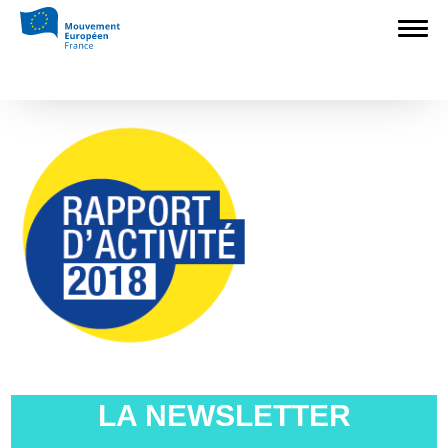
Accueil
>
L'Europe en débat
>
Découvrez
le Rapport d’activité 2018 du Mouvement
Européen !
>
Capture
Capture
LA NEWSLETTER