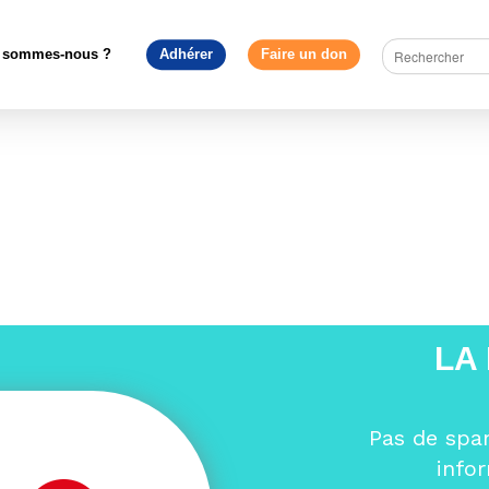
pe en débat
>
Débat des Eurodéputés samedi 23 mars à Bordeaux
mars portrait eurodéputés (1)
 sommes-nous ?
Adhérer
Faire un don
it eurodéputés (1)
LA
Pas de spa
info