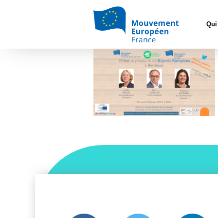
Accueil
>
L'Euro
Qui
19 bilan 23 mars portra