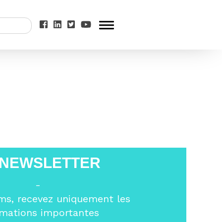
>
19 bilan 23
 NEWSLETTER
-
ms, recevez uniquement les
rmations importantes